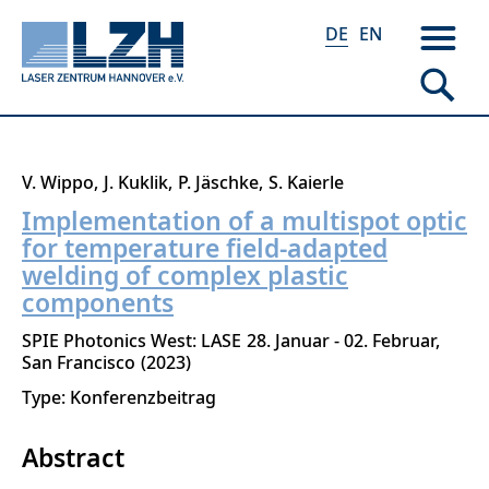
DE
EN
Direkt
V. Wippo
J. Kuklik
P. Jäschke
S. Kaierle
zum
Implementation of a multispot optic
Inhalt
for temperature field-adapted
welding of complex plastic
components
SPIE Photonics West: LASE
28. Januar - 02. Februar
San Francisco
2023
Type: Konferenzbeitrag
Abstract