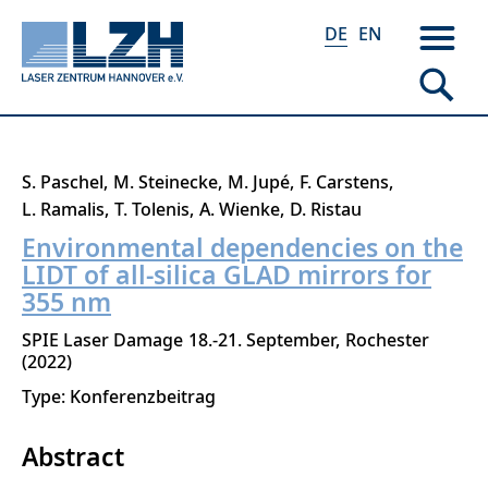
DE
EN
Direkt
S. Paschel
M. Steinecke
M. Jupé
F. Carstens
zum
L. Ramalis
T. Tolenis
A. Wienke
D. Ristau
Inhalt
Environmental dependencies on the
LIDT of all-silica GLAD mirrors for
355 nm
SPIE Laser Damage
18.-21. September
Rochester
2022
Type: Konferenzbeitrag
Abstract