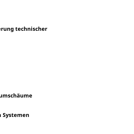
erung technischer
niumschäume
n Systemen