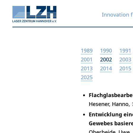
Innovation f
Skip
1989
1990
1991
to
2001
2002
2003
main
2013
2014
2015
content
2025
Flachglasbearbe
Hesener, Hanno
Entwicklung ein
Gewebes basiere
Oberheide, Uwe