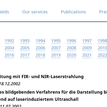
ields
Our services
Publications
Pre
1992
1993
1994
1995
1996
1997
199
2004
2005
2006
2007
2008
2009
201
2016
2017
2018
2019
2020
2021
202
itung mit FIR- und NIR-Laserstrahlung
18.12.2002
es bildgebenden Verfahrens für die Darstellung b
nd auf laserinduziertem Ultraschall
11.07.2002