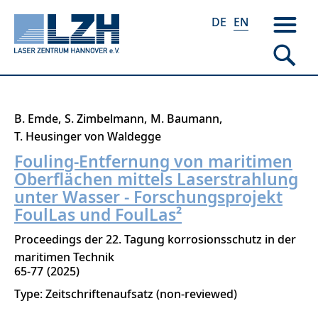
DE
EN
Skip
B. Emde
S. Zimbelmann
M. Baumann
to
T. Heusinger von Waldegge
main
Fouling-Entfernung von maritimen
content
Oberflächen mittels Laserstrahlung
unter Wasser - Forschungsprojekt
FoulLas und FoulLas²
Proceedings der 22. Tagung korrosionsschutz in der
maritimen Technik
65-77
2025
Type: Zeitschriftenaufsatz (non-reviewed)