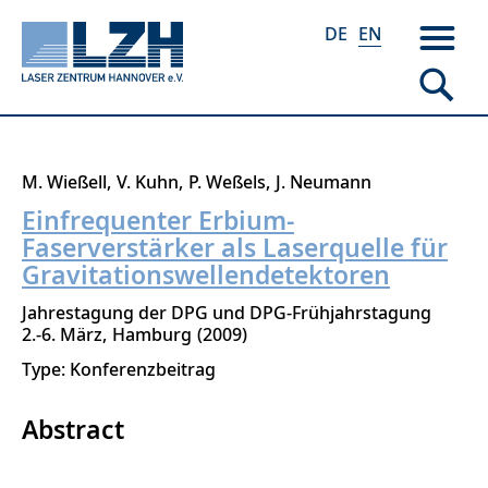
DE
EN
Skip
M. Wießell
V. Kuhn
P. Weßels
J. Neumann
to
Einfrequenter Erbium-
main
Faserverstärker als Laserquelle für
content
Gravitationswellendetektoren
Jahrestagung der DPG und DPG-Frühjahrstagung
2.-6. März
Hamburg
2009
Type: Konferenzbeitrag
Abstract