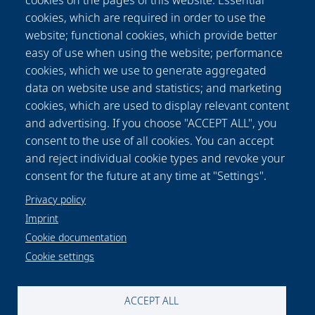
cookies on the pages of this website: Essential
cookies, which are required in order to use the
website; functional cookies, which provide better
easy of use when using the website; performance
cookies, which we use to generate aggregated
data on website use and statistics; and marketing
Patricia
Fischer
cookies, which are used to display relevant content
Communication Department
and advertising. If you choose "ACCEPT ALL", you
+49-(0) 511 2788 156
consent to the use of all cookies. You can accept
presse@lzh.de
and reject individual cookie types and revoke your
consent for the future at any time at "Settings".
Privacy policy
Imprint
Cookie documentation
Cookie settings
Data protection notice
Legal
Imprint
Contact and map
Cookie settings
ACCEPT ALL